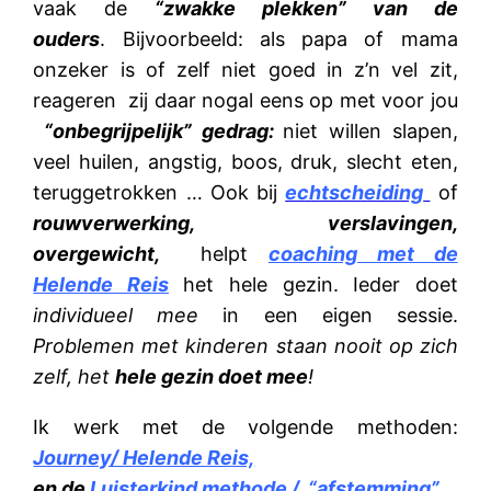
vaak de
“zwakke plekken” van de
ouders
. Bijvoorbeeld: als papa of mama
onzeker is of zelf niet goed in z’n vel zit,
reageren zij daar nogal eens op met voor jou
“onbegrijpelijk” gedrag:
niet willen slapen,
veel huilen, angstig, boos, druk, slecht eten,
teruggetrokken … Ook bij
echtscheiding
of
rouwverwerking, verslavingen,
overgewicht,
helpt
coaching met de
Helende Reis
het hele gezin. Ieder doet
individueel mee
in een eigen sessie.
Problemen met kinderen staan nooit op zich
zelf, het
hele gezin doet mee
!
Ik werk met de volgende methoden:
Journey/ Helende Reis,
en de
Luisterkind methode
/ “
afstemming
”